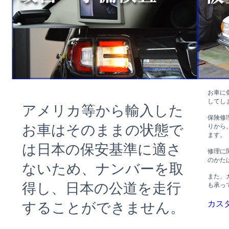
お車に
してし
アメリカ等から輸入した
保険修
お車はそのままの状態で
りから
ます。
は日本の保安基準に適さ
修理に
のかた
ないため、ナンバーを取
また、
得し、日本の公道を走行
も承っ
カス
することができません。