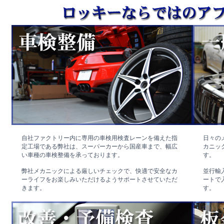
自社ファクトリー内に専用の車検用検査レーンを備えた指
日々の
定工場である弊社は、スーパーカーから国産車まで、幅広
カニッ
い車種の車検整備を承っております。
す。
弊社メカニックによる厳しいチェックで、快適で安全なカ
並行輸
ーライフをお楽しみいただけるようサポートさせていただ
ートで
きます。
す。