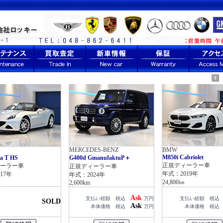
MERCEDES-BENZ
BMW
M850i Cabriolet
ia T HS
G400d GmanufaktuP＋
正規ディーラー車
ーラー車
正規ディーラー車
年式：2019年
17年
年式：2024年
24,800㎞
2,600km
Ask
支払い総額 税込
万円
支払い総額 税
SOLD
Ask
本体価格 税込
万円
本体価格 税