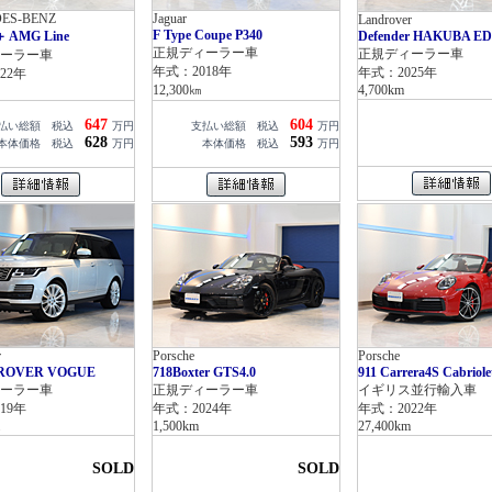
ES-BENZ
Jaguar
Landrover
F Type Coupe P340
＋ AMG Line
Defender HAKUBA ED
正規ディーラー車
正規ディーラー車
ーラー車
年式：2018年
年式：2025年
22年
12,300㎞
4,700km
647
604
払い総額 税込
万円
支払い総額 税込
万円
628
593
本体価格 税込
万円
本体価格 税込
万円
r
Porsche
Porsche
ROVER VOGUE
718Boxter GTS4.0
911 Carrera4S Cabriole
ーラー車
正規ディーラー車
イギリス並行輸入車
19年
年式：2024年
年式：2022年
1,500km
27,400km
SOLD
SOLD