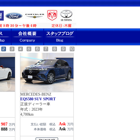
MERCEDES-BENZ
EQS580 SUV SPORT
正規ディーラー車
年式：2023年
4,700km
Ask
907
支払い総額 税込
万円
込
万円
Ask
888
本体価格 税込
万円
込
万円