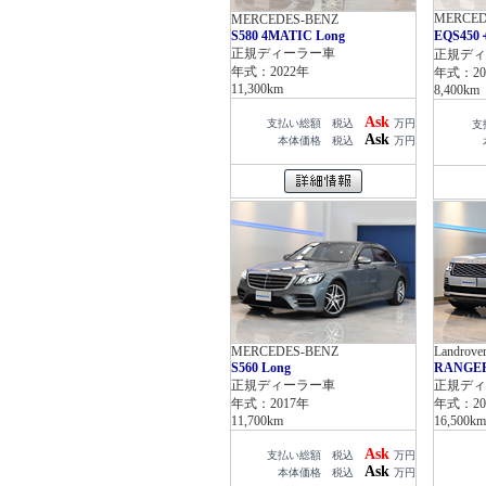
MERCED
MERCEDES-BENZ
S580 4MATIC Long
EQS450
正規ディーラー車
正規ディ
年式：2022年
年式：20
11,300km
8,400km
Ask
支払い総額 税込
万円
支
Ask
本体価格 税込
万円
MERCEDES-BENZ
Landrove
S560 Long
RANGE
正規ディーラー車
正規ディ
年式：2017年
年式：20
11,700km
16,500km
Ask
支払い総額 税込
万円
Ask
本体価格 税込
万円