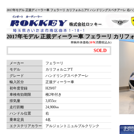
2017年モデル 正規ディーラー車 フェラーリ カリフォルニアT ハンドリングスペチアーレ 
2017年モデル 正規ディーラー車 フェラーリ カリ
車輌本体価格(
10％
消費税込み)
SOLD
メーカー
フェラーリ
モデル
カリフォルニアT
グレード
ハンドリングスペチアーレ
輸入区分
正規ディーラー車
初年度登録
H29/07
車検有効期限
検2年付き
排気量
3,855cc
走行距離
24,900㎞
ハンドル位置
右
乗車定員
4名
エクステリアカラー
アルジェントニュルブルクリンク