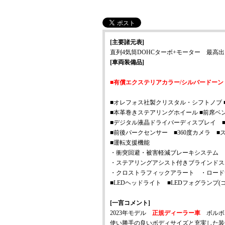
[主要諸元表]
直列4気筒DOHCターボ+モーター
最高出力19
[車両装備品]
■有償エクステリアカラー/シルバードーン ■パ
■オレフォス社製クリスタル・シフトノブ 
■本革巻きステアリングホイール ■前席ベ
■デジタル液晶ドライバーディスプレイ ■E
■前後パークセンサー ■360度カメラ 
■運転支援機能
・衝突回避・被害軽減ブレーキシステム 
・ステアリングアシスト付きブラインドス
・クロストラフィックアラート ・ロード
■LEDヘッドライト ■LEDフォグランプ
[一言コメント]
2023年モデル
正規ディーラー車
ボル
使い勝手の良いボディサイズと充実した装備