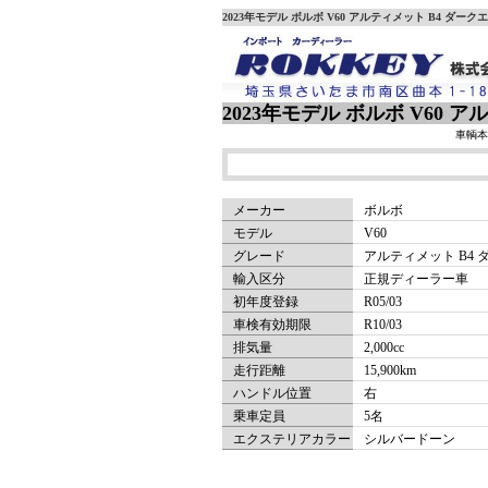
2023年モデル ボルボ V60 アルティメット B4 ダ
2023年モデル ボルボ V60
車輌本
メーカー
ボルボ
モデル
V60
グレード
アルティメット B4
輸入区分
正規ディーラー車
初年度登録
R05/03
車検有効期限
R10/03
排気量
2,000
cc
走行距離
15,900km
ハンドル位置
右
乗車定員
5名
エクステリアカラー
シルバードーン