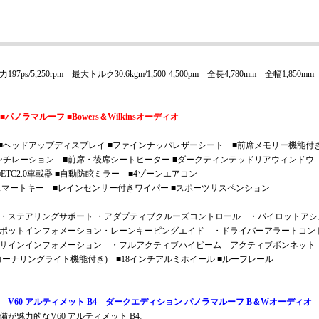
7ps/5,250rpm 最大トルク30.6kgm/1,500-4,500pm 全長4,780mm 全幅1,850
ノラマルーフ ■Bowers＆Wilkinsオーディオ
■ヘッドアップディスプレイ ■ファインナッパレザーシート ■前席メモリー機能付
ンチレーション ■前席・後席シートヒーター ■ダークティンテッドリアウィンドウ
TC2.0車載器 ■自動防眩ミラー ■4ゾーンエアコン
■スマートキー ■レインセンサー付きワイパー ■スポーツサスペンション
・ステアリングサポート ・アダプティブクルーズコントロール ・パイロットアシ
ポットインフォメーション・レーンキーピングエイド ・ドライバーアラートコン
サインインフォメーション ・フルアクティブハイビーム アクティブボンネット
(コーナリングライト機能付き) ■18インチアルミホイール ■ルーフレール
ボ
V60 アルティメット B4 ダークエディション パノラマルーフ B＆Wオーディオ
が魅力的なV60 アルティメット B4。